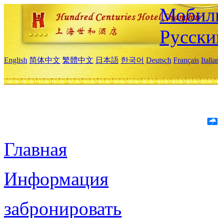
Мобиль
Русски
English
简体中文
繁體中文
日本語
한국어
Deutsch
Français
Itali
Главная
Информация
забронировать