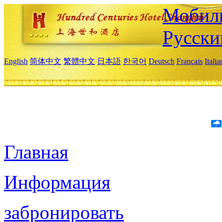
Мобиль
Русски
English
简体中文
繁體中文
日本語
한국어
Deutsch
Français
Itali
Главная
Информация
забронировать