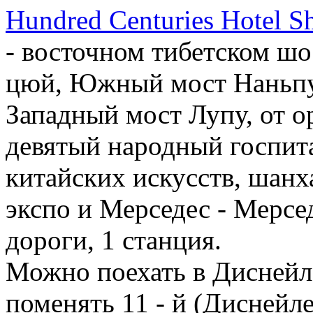
Hundred Centuries Hotel S
- восточном тибетском шо
цюй, Южный мост Наньпу,
Западный мост Лупу, от ор
девятый народный госпита
китайских искусств, шан
экспо и Мерседес - Мерсед
дороги, 1 станция.
Можно поехать в Диснейле
поменять 11 - й (Диснейле