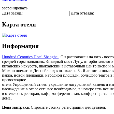
забронировать
Дата заезда:
Дата отъезда:
Карта отеля
Информация
Hundred Centuries Hotel Shanghai
, Он расположен на юго - вост
средней горы наньшань, Западный мост Лупу, от орбитального 
китайских искусств, шанхайский выставочный центр экспо и Ме
Можно поехать в Диснейленд в шанхае на 8 - й линии и поменят
парка, новой площадки, народной площади, большого театра в 
превосходное.
отель Упрощенный стиль, украшение натуральный камень и им
наслаждение.в отеле есть все необходимое, в номере есть все н
в отеле есть ресторан, кафе, конференц - зал, конференц - зал и
дома'.
Цена завтрака
: Спросите стойку регистрации для деталей.