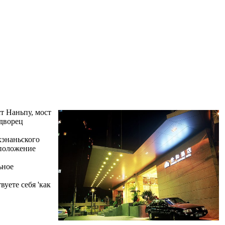
т Наньпу, мост
 дворец
хэнаньского
сположение
ьное
вуете себя 'как