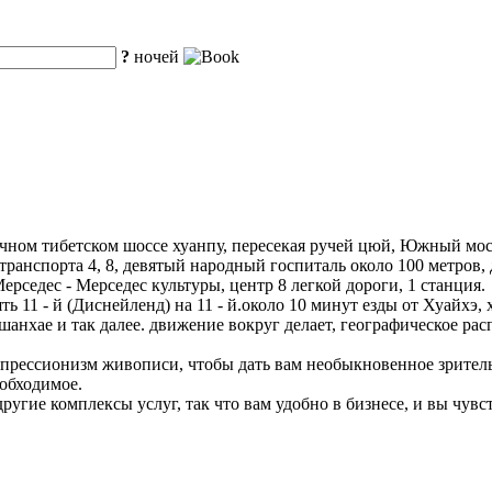
?
ночей
очном тибетском шоссе хуанпу, пересекая ручей цюй, Южный мос
транспорта 4, 8, девятый народный госпиталь около 100 метров,
рседес - Мерседес культуры, центр 8 легкой дороги, 1 станция.
ь 11 - й (Диснейленд) на 11 - й.около 10 минут езды от Хуайхэ, 
шанхае и так далее. движение вокруг делает, географическое ра
прессионизм живописи, чтобы дать вам необыкновенное зрител
еобходимое.
 другие комплексы услуг, так что вам удобно в бизнесе, и вы чувст