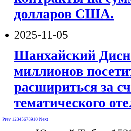
долларов США.
2025-11-05
Шанхайский Дисне
миллионов посети
расшириться за сч
тематического оте
Prev
1
2
3
4
5
6
7
8
9
10
Next