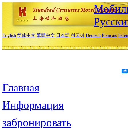
Мобиль
Русски
English
简体中文
繁體中文
日本語
한국어
Deutsch
Français
Itali
Главная
Информация
забронировать