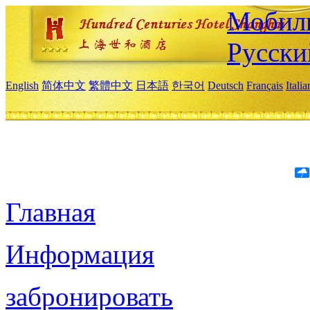
Мобиль
Русски
English
简体中文
繁體中文
日本語
한국어
Deutsch
Français
Itali
Главная
Информация
забронировать