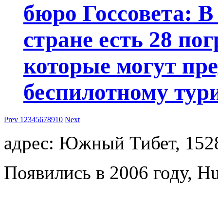
бюро Госсовета: В
стране есть 28 по
которые могут пре
беспилотному тури
Prev
1
2
3
4
5
6
7
8
9
10
Next
адрес: Южный Тибет, 152
Появились в 2006 году, Hu