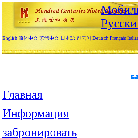
Мобиль
Русски
English
简体中文
繁體中文
日本語
한국어
Deutsch
Français
Itali
Главная
Информация
забронировать