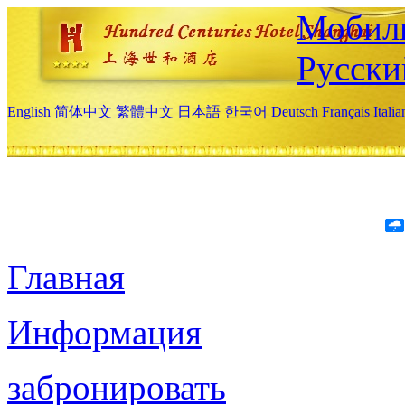
Мобиль
Русски
English
简体中文
繁體中文
日本語
한국어
Deutsch
Français
Itali
Главная
Информация
забронировать