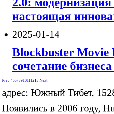
2.0: модернизация 
настоящая иннова
2025-01-14
Blockbuster Movie 
сочетание бизнеса
Prev
4
5
6
7
8
9
10
11
12
13
Next
адрес: Южный Тибет, 152
Появились в 2006 году, Hu