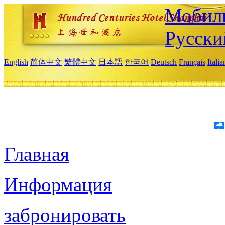
Мобиль
Русски
English
简体中文
繁體中文
日本語
한국어
Deutsch
Français
Itali
Главная
Информация
забронировать