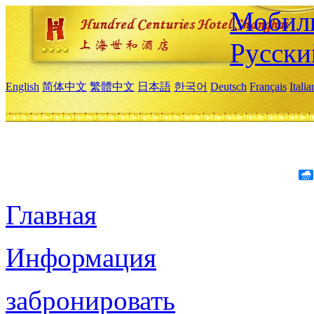
Мобиль
Русски
English
简体中文
繁體中文
日本語
한국어
Deutsch
Français
Itali
Главная
Информация
забронировать