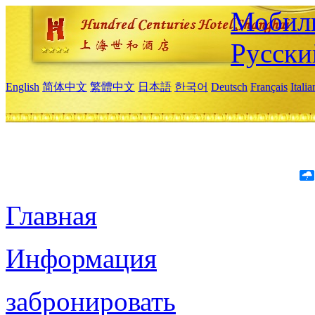
Мобиль
Русски
English
简体中文
繁體中文
日本語
한국어
Deutsch
Français
Itali
Главная
Информация
забронировать