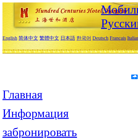
Мобиль
Русски
English
简体中文
繁體中文
日本語
한국어
Deutsch
Français
Itali
Главная
Информация
забронировать