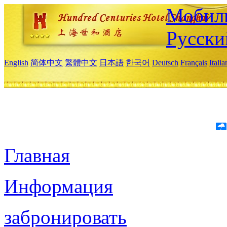
Мобиль
Русски
English
简体中文
繁體中文
日本語
한국어
Deutsch
Français
Itali
Главная
Информация
забронировать