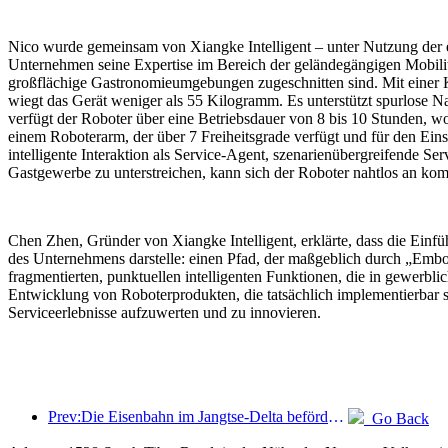
Nico wurde gemeinsam von Xiangke Intelligent – unter Nutzung der e
Unternehmen seine Expertise im Bereich der geländegängigen Mobilität 
großflächige Gastronomieumgebungen zugeschnitten sind. Mit einer Kö
wiegt das Gerät weniger als 55 Kilogramm. Es unterstützt spurlos
verfügt der Roboter über eine Betriebsdauer von 8 bis 10 Stunden, 
einem Roboterarm, der über 7 Freiheitsgrade verfügt und für den Eins
intelligente Interaktion als Service-Agent, szenarienübergreifende 
Gastgewerbe zu unterstreichen, kann sich der Roboter nahtlos an k
Chen Zhen, Gründer von Xiangke Intelligent, erklärte, dass die Ein
des Unternehmens darstelle: einen Pfad, der maßgeblich durch „Embod
fragmentierten, punktuellen intelligenten Funktionen, die in gewerbl
Entwicklung von Roboterprodukten, die tatsächlich implementierbar s
Serviceerlebnisse aufzuwerten und zu innovieren.
Prev:Die Eisenbahn im Jangtse-Delta beförderte während der Maifeiertage über 21,38 Millionen Fahrgäste.
Go Back