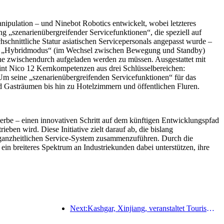
pulation – und Ninebot Robotics entwickelt, wobei letzteres
ng „szenarienübergreifender Servicefunktionen“, die speziell auf
chnittliche Statur asiatischen Servicepersonals angepasst wurde –
. Im „Hybridmodus“ (im Wechsel zwischen Bewegung und Standby)
hne zwischendurch aufgeladen werden zu müssen. Ausgestattet mit
reint Nico 12 Kernkompetenzen aus drei Schlüsselbereichen:
 Um seine „szenarienübergreifenden Servicefunktionen“ für das
 Gasträumen bis hin zu Hotelzimmern und öffentlichen Fluren.
erbe – einen innovativen Schritt auf dem künftigen Entwicklungspfad
n wird. Diese Initiative zielt darauf ab, die bislang
n, ganzheitlichen Service-System zusammenzuführen. Durch die
in breiteres Spektrum an Industriekunden dabei unterstützen, ihre
Next:Kashgar, Xinjiang, veranstaltet Tourismus-Werbeevent zur Förderung des interethnischen Austauschs.