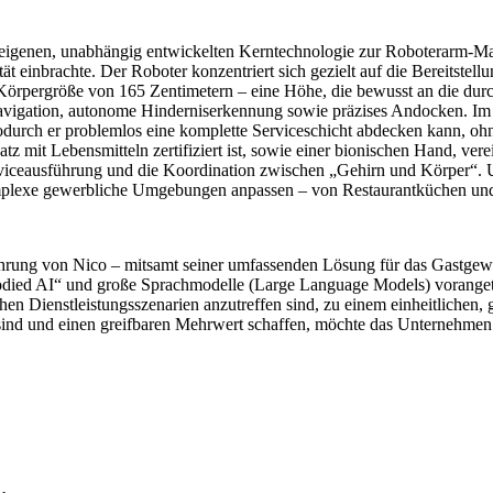
igenen, unabhängig entwickelten Kerntechnologie zur Roboterarm-Mani
einbrachte. Der Roboter konzentriert sich gezielt auf die Bereitstellu
rpergröße von 165 Zentimetern – eine Höhe, die bewusst an die durchs
e Navigation, autonome Hinderniserkennung sowie präzises Andocken
wodurch er problemlos eine komplette Serviceschicht abdecken kann, o
atz mit Lebensmitteln zertifiziert ist, sowie einer bionischen Hand, ve
Serviceausführung und die Koordination zwischen „Gehirn und Körper“.
omplexe gewerbliche Umgebungen anpassen – von Restaurantküchen und
führung von Nico – mitsamt seiner umfassenden Lösung für das Gastgew
ied AI“ und große Sprachmodelle (Large Language Models) vorangetriebe
ichen Dienstleistungsszenarien anzutreffen sind, zu einem einheitliche
ind und einen greifbaren Mehrwert schaffen, möchte das Unternehmen e