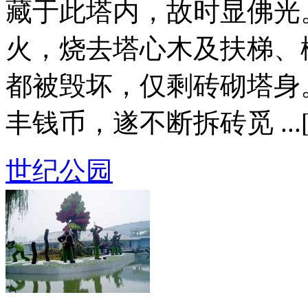
藏于此塔内，故时显佛光
火，烧去塔心木及扶梯、
都被毁坏，仅剩砖砌塔身
丰钱币，遂不断拆砖觅 ...
世纪公园