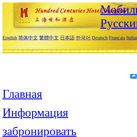
Мобиль
Русски
English
简体中文
繁體中文
日本語
한국어
Deutsch
Français
Itali
Главная
Информация
забронировать