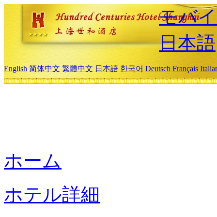
モバイ
日本語
English
简体中文
繁體中文
日本語
한국어
Deutsch
Français
Itali
ホーム
ホテル詳細