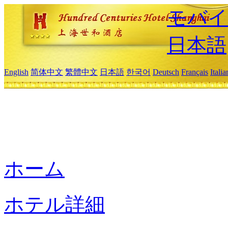
モバイ
日本語
English
简体中文
繁體中文
日本語
한국어
Deutsch
Français
Itali
ホーム
ホテル詳細