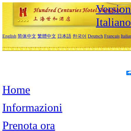
Version
Italiano
English
简体中文
繁體中文
日本語
한국어
Deutsch
Français
Itali
Home
Informazioni
Prenota ora