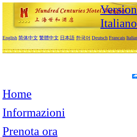
Version
Italiano
English
简体中文
繁體中文
日本語
한국어
Deutsch
Français
Itali
Home
Informazioni
Prenota ora