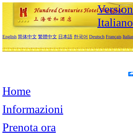
Version
Italiano
English
简体中文
繁體中文
日本語
한국어
Deutsch
Français
Itali
Home
Informazioni
Prenota ora