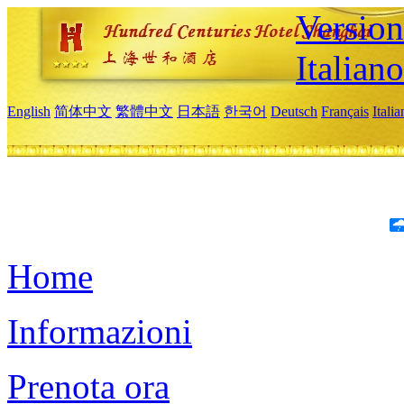
Version
Italiano
English
简体中文
繁體中文
日本語
한국어
Deutsch
Français
Itali
Home
Informazioni
Prenota ora