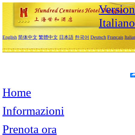
Version
Italiano
English
简体中文
繁體中文
日本語
한국어
Deutsch
Français
Itali
Home
Informazioni
Prenota ora