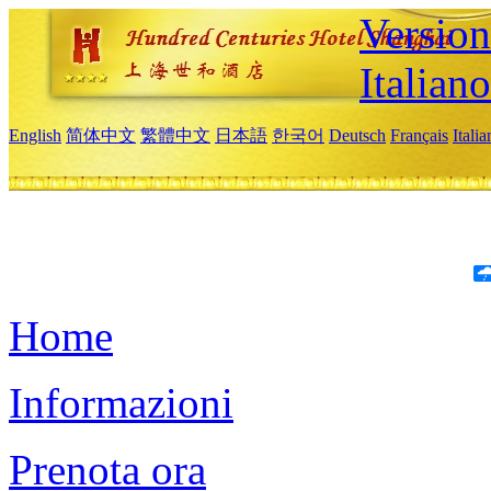
Version
Italiano
English
简体中文
繁體中文
日本語
한국어
Deutsch
Français
Itali
Home
Informazioni
Prenota ora