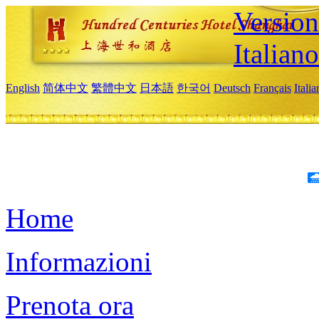
Version
Italiano
English
简体中文
繁體中文
日本語
한국어
Deutsch
Français
Itali
Home
Informazioni
Prenota ora