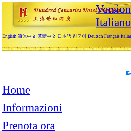
Version
Italiano
English
简体中文
繁體中文
日本語
한국어
Deutsch
Français
Itali
Home
Informazioni
Prenota ora