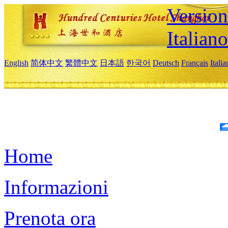
Version
Italiano
English
简体中文
繁體中文
日本語
한국어
Deutsch
Français
Itali
Home
Informazioni
Prenota ora