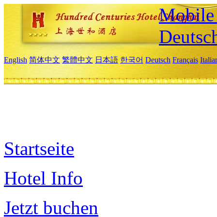
Mobile 
Deutsc
English
简体中文
繁體中文
日本語
한국어
Deutsch
Français
Itali
Startseite
Hotel Info
Jetzt buchen