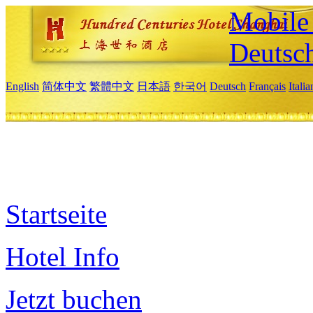
Mobile 
Deutsc
English
简体中文
繁體中文
日本語
한국어
Deutsch
Français
Itali
Startseite
Hotel Info
Jetzt buchen