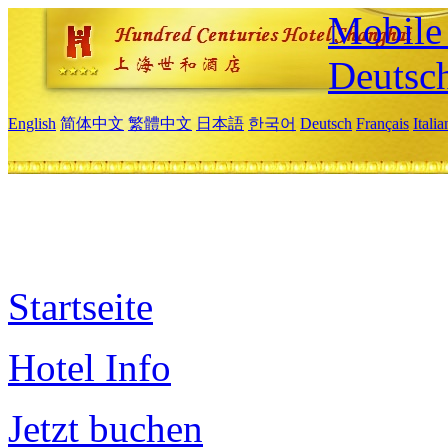
Mobile 
Deutsc
English
简体中文
繁體中文
日本語
한국어
Deutsch
Français
Itali
Startseite
Hotel Info
Jetzt buchen