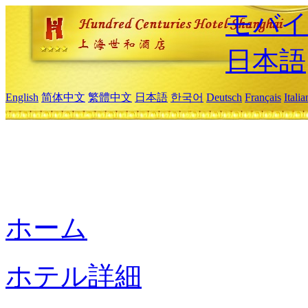
モバイ
日本語
English
简体中文
繁體中文
日本語
한국어
Deutsch
Français
Itali
ホーム
ホテル詳細