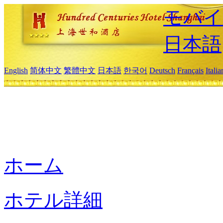
モバイ
日本語
English
简体中文
繁體中文
日本語
한국어
Deutsch
Français
Itali
ホーム
ホテル詳細