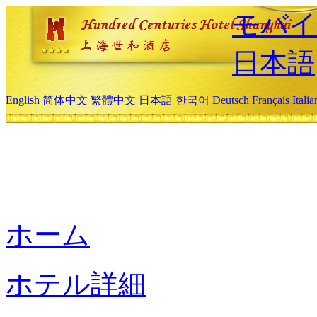
モバイ
日本語
English
简体中文
繁體中文
日本語
한국어
Deutsch
Français
Itali
ホーム
ホテル詳細