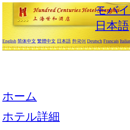
モバイ
日本語
English
简体中文
繁體中文
日本語
한국어
Deutsch
Français
Itali
ホーム
ホテル詳細