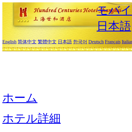
モバイ
日本語
English
简体中文
繁體中文
日本語
한국어
Deutsch
Français
Itali
ホーム
ホテル詳細