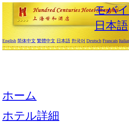
モバイ
日本語
English
简体中文
繁體中文
日本語
한국어
Deutsch
Français
Itali
ホーム
ホテル詳細