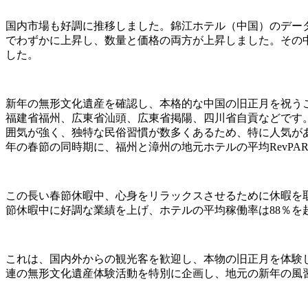
国内市場も好調に推移しました。錦江ホテル（中国）のデータ
でわずかに上昇し、数量と価格の両方が上昇しました。その中
した。
新年の無形文化遺産を確認し、本格的な中国の旧正月を祝う
福建省福州、広東省汕頭、広東省掲陽、四川省自貢などです
囲気が強く、独特な民俗習慣が数多くあるため、特に人気があ
年の春節の同時期に、福州と漳州の地元ホテルの平均RevPAR
この長い春節休暇中、心身をリラックスさせるために休暇を取る
節休暇中に好調な業績を上げ、ホテルの平均稼働率は88％を
これは、国内外からの観光客を歓迎し、本物の旧正月を体験
連の無形文化遺産体験活動を特別に企画し、地元の新年の風