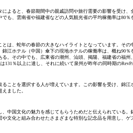
によると、春節期間中の親戚訪問や旅行需要の影響を受け、全国
でも、雲南省や福建省などの人気観光省の平均稼働率は80％を超
ことは、蛇年の春節の大きなハイライトとなっています。その
。錦江ホテル（中国）傘下の現地ホテルの稼働率は、概ね90％
る。その中でも、広東省の潮州、汕頭、掲陽、福建省の福州、泉
は131％以上に達し、それに続いて泉州が昨年の同時期のRevPA
ことを選択する人が増えています。この影響を受け、錦江ホテル（
超えました。
し、中国文化の魅力を感じてもらうためだと伝えられている。
習や文化と組み合わせたさまざまな特別な記念品を用意し、ゲ