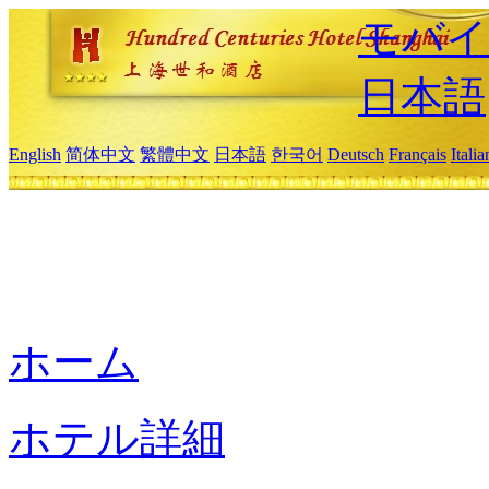
モバイ
日本語
English
简体中文
繁體中文
日本語
한국어
Deutsch
Français
Itali
ホーム
ホテル詳細