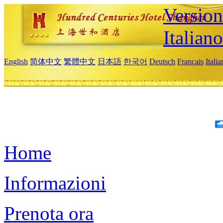
Version
Italiano
English
简体中文
繁體中文
日本語
한국어
Deutsch
Français
Itali
Home
Informazioni
Prenota ora