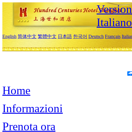
Version
Italiano
English
简体中文
繁體中文
日本語
한국어
Deutsch
Français
Itali
Home
Informazioni
Prenota ora