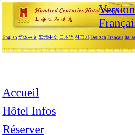
Versio
Françai
English
简体中文
繁體中文
日本語
한국어
Deutsch
Français
Itali
Accueil
Hôtel Infos
Réserver