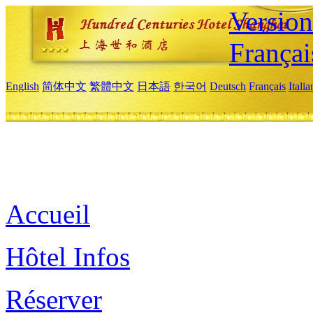
Versio
Françai
English
简体中文
繁體中文
日本語
한국어
Deutsch
Français
Itali
Accueil
Hôtel Infos
Réserver