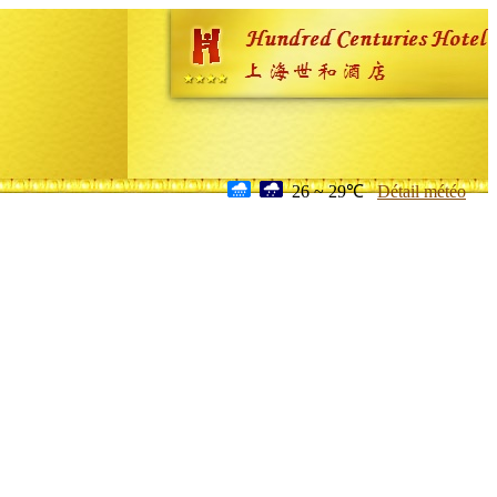
26 ~ 29℃
Détail météo