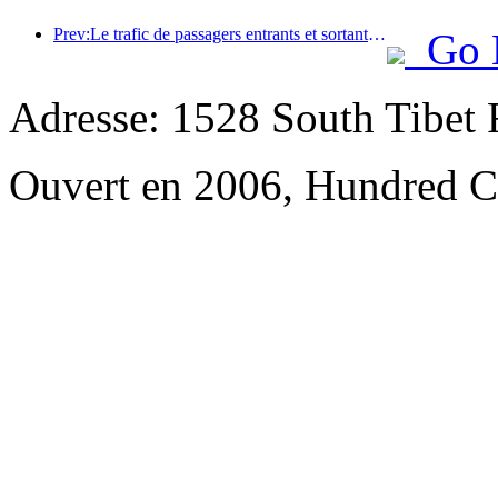
Prev:Le trafic de passagers entrants et sortants de l'aéroport de Shenzhen augmente pendant les vacances d'été, et de nombreuses compagnies aériennes étrangères augmentent leurs liaisons vers la Chine
Go 
Adresse: 1528 South Tibet R
Ouvert en 2006, Hundred Ce