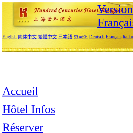
Versio
Françai
English
简体中文
繁體中文
日本語
한국어
Deutsch
Français
Itali
Accueil
Hôtel Infos
Réserver