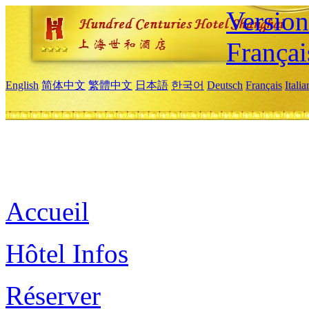
Versio
Françai
English
简体中文
繁體中文
日本語
한국어
Deutsch
Français
Itali
Accueil
Hôtel Infos
Réserver