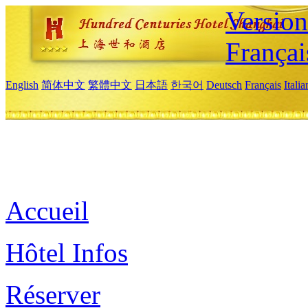
Versio
Françai
English
简体中文
繁體中文
日本語
한국어
Deutsch
Français
Itali
Accueil
Hôtel Infos
Réserver