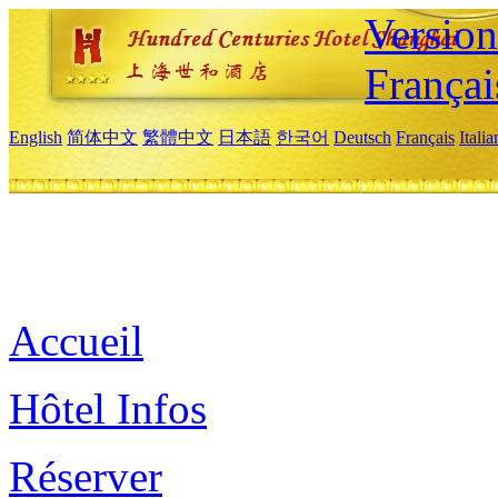
Versio
Françai
English
简体中文
繁體中文
日本語
한국어
Deutsch
Français
Itali
Accueil
Hôtel Infos
Réserver